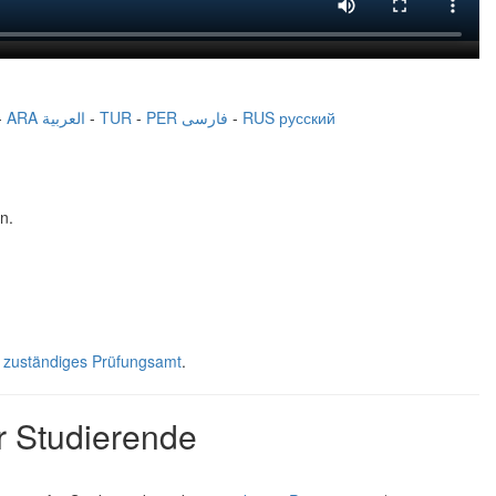
-
ARA العربية
-
TUR
-
PER فارسی
-
RUS русский
n.
r zuständiges Prüfungsamt
.
ür Studierende