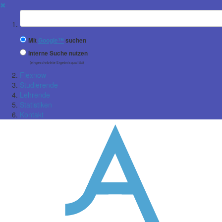
✖
Suchbegriff
Mit
Google™
suchen
Interne Suche nutzen
(eingeschränkte Ergebnisqualität)
Flexnow
Studierende
Lehrende
Statistiken
Kontakt