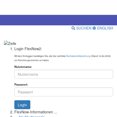
SUCHEN
ENGLISH
Login FlexNow2:
Mit dem Einloggen bestätigen Sie, die hier verlinkte
Rechtsbehelfsbelehrung
(Stand 16.06.2009)
zur Kenntnis genommen zu haben.
Nutzername:
Passwort:
Login
FlexNow-Informationen ...
… für Studierende