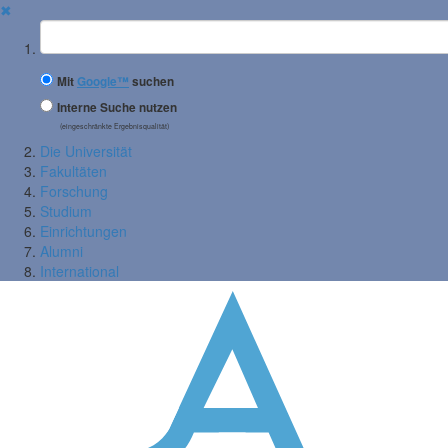
✖
Suchbegriff
Mit
Google™
suchen
Interne Suche nutzen
(eingeschränkte Ergebnisqualität)
Die Universität
Fakultäten
Forschung
Studium
Einrichtungen
Alumni
International