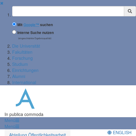
✖
Suchbegriff
Mit
Google™
suchen
Interne Suche nutzen
(eingeschränkte Ergebnisqualität)
Die Universität
Fakultäten
Forschung
Studium
Einrichtungen
Alumni
International
In publica commoda
Menü
Menü
ENGLISH
Abteilung Öffentlichkeitsarbeit